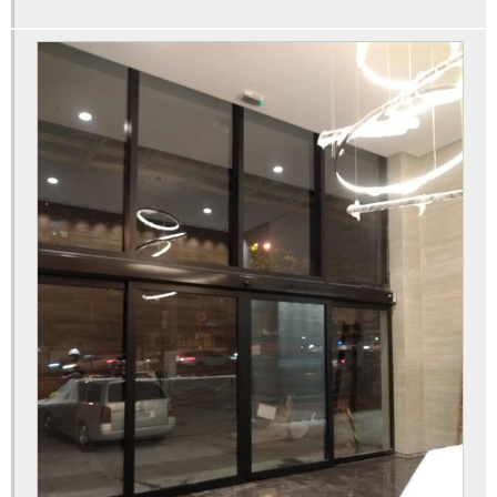
Porta de vidro automática com sensor preço
Porta de vidro automática preço
Porta de vidro com sensor
Porta de vidro com sensor de presença
Porta de vidro de correr automática preço
Porta dupla pivotante de vidro temperado
Porta eletronica de vidro
Portas automáticas
Portas automáticas de vidro com sensor
Portas pivotantes vidro comprar
Preço sensor de presença para porta automática
Roldana porta automática ppa
Roldanas de porta