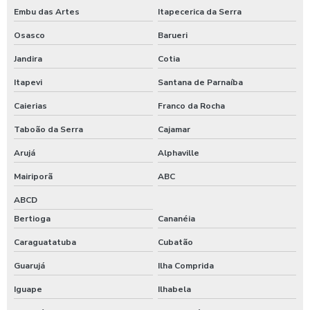
Embu das Artes
Itapecerica da Serra
Osasco
Barueri
Jandira
Cotia
Itapevi
Santana de Parnaíba
Caierias
Franco da Rocha
Taboão da Serra
Cajamar
Arujá
Alphaville
Mairiporã
ABC
ABCD
Bertioga
Cananéia
Caraguatatuba
Cubatão
Guarujá
Ilha Comprida
Iguape
Ilhabela