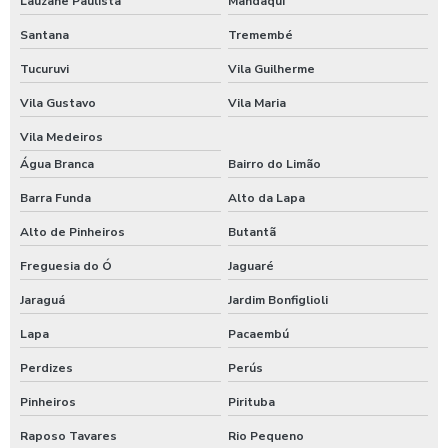
Lauzane Paulista
Mandaqui
Porta automática de vidro para hospital
Santana
Tremembé
Porta automática de vidro para shopping
Tucuruvi
Vila Guilherme
Porta automática de vidro para lojas
Vila Gustavo
Vila Maria
Porta automática de vidro residencial
Vila Medeiros
Água Branca
Bairro do Limão
Porta automática de vidro para clinicas
Barra Funda
Alto da Lapa
Porta automática de vidro hospitalar
Alto de Pinheiros
Butantã
Porta automática de vidro para padaria
Freguesia do Ó
Jaguaré
Porta automática de vidro para condominio
Jaraguá
Jardim Bonfiglioli
Porta automática de vidro para shopping center
Lapa
Pacaembú
Conserto de portas de vidro automáticas
Perdizes
Perús
Conserto de portas de vidro automáticas em sp
Pinheiros
Pirituba
Empresa de manutenção de portas automáticas
Raposo Tavares
Rio Pequeno