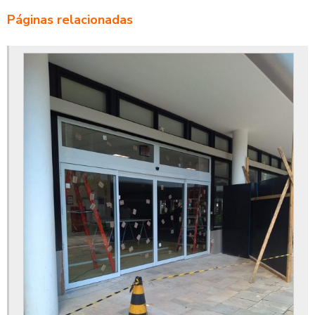
Correia de porta automática pp
Páginas relacionadas
Correia para porta automática
Empresa de porta automática
Fabricantes de portas automáticas
Fornecedor de cancelas
Fornecedores de portas automáticas
Instalação de porta automática
Instalação de porta automática de vidro
Manutenção de porta automática
Manutenção de porta automática de vidro
Manutenção porta de vidro automática
Manutenção porta de vidro automática sp
Motor para porta automática