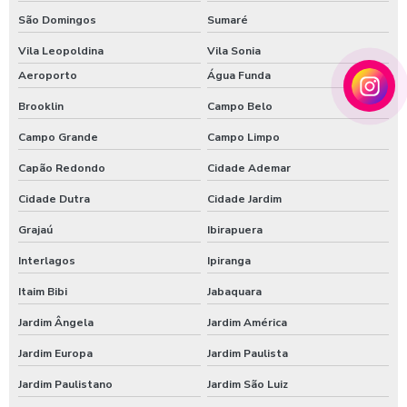
Empresa de reparo em portas automáticas
São Domingos
Sumaré
Instalação de portas automáticas em áreas comerciais
Vila Leopoldina
Vila Sonia
Instalação de portas automáticas residenciais
Aeroporto
Água Funda
Manutenção de portas automáticas em sp
Brooklin
Campo Belo
Campo Grande
Campo Limpo
Portas automáticas para projetos arquitetônicos
Capão Redondo
Cidade Ademar
Sistemas de portas automáticas para empresas
Cidade Dutra
Cidade Jardim
Soluções em instalação de portas automáticas
Grajaú
Ibirapuera
Interlagos
Ipiranga
Itaim Bibi
Jabaquara
Jardim Ângela
Jardim América
Jardim Europa
Jardim Paulista
Jardim Paulistano
Jardim São Luiz