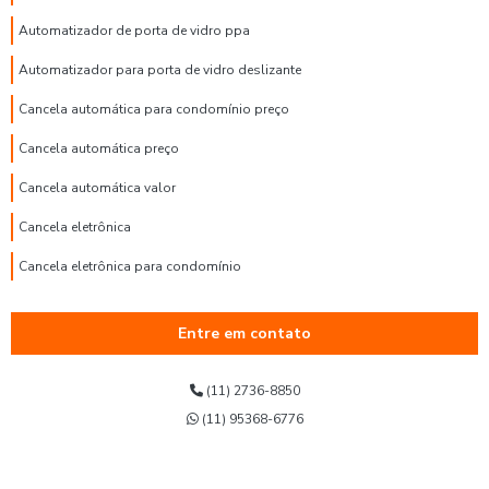
Automatizador de porta de vidro ppa
Automatizador para porta de vidro deslizante
Cancela automática para condomínio preço
Cancela automática preço
Cancela automática valor
Cancela eletrônica
Cancela eletrônica para condomínio
Cancela eletrônica para portaria
Entre em contato
Cancela eletrônica ppa preço
Comprar cancela automática
(11) 2736-8850
(11) 95368-6776
Conserto de porta automática
Conserto de porta de aço automática