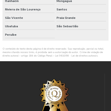
Itanhaém
Mongaguá
Riviera de São Lourenço
Santos
São Vicente
Praia Grande
Ubatuba
São Sebastião
Peruíbe
O conteúdo do texto desta página é de direito reservado. Sua reprodução, parcial ou total,
mesmo citando nossos links, é proibida sem a autorização do autor. Crime de violação de
direito autoral – artigo 184 do Código Penal –
Lei 9610/98 - Lei de direitos autorais
.