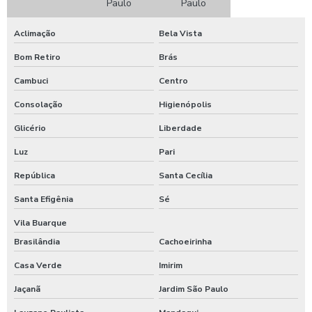
Paulo
Paulo
Porta antipânico
Porta antipânico 2 folhas
Aclimação
Bela Vista
Porta antipânico de vidro
Bom Retiro
Brás
Porta automática com sensor
Cambuci
Centro
Porta com fechamento automático
Consolação
Higienópolis
Glicério
Liberdade
Porta de vidro shopping
Luz
Pari
Porta de vidro telescópica
República
Santa Cecília
Porta hermética
Santa Efigênia
Sé
Porta hermética batente
Vila Buarque
Porta hermética de correr
Brasilândia
Cachoeirinha
Porta telescópica
Casa Verde
Imirim
Porta telescópica de vidro
Jaçanã
Jardim São Paulo
Sensor para porta de vidro automática