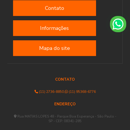
Contato
Informações
Mapa do site
CONTATO
(11) 2736-8850
(11) 95368-6776
ENDEREÇO
Rua MATIAS LOPES 48 - Parque Boa Esperança - São Paulo -
SP - CEP: 08341-285