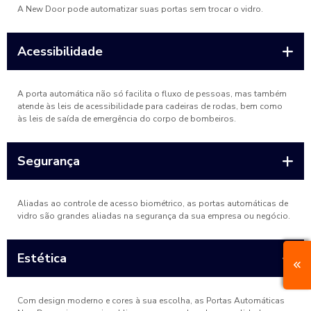
A New Door pode automatizar suas portas sem trocar o vidro.
Acessibilidade
A porta automática não só facilita o fluxo de pessoas, mas também
atende às leis de acessibilidade para cadeiras de rodas, bem como
às leis de saída de emergência do corpo de bombeiros.
Segurança
Aliadas ao controle de acesso biométrico, as portas automáticas de
vidro são grandes aliadas na segurança da sua empresa ou negócio.
Estética
Com design moderno e cores à sua escolha, as Portas Automáticas