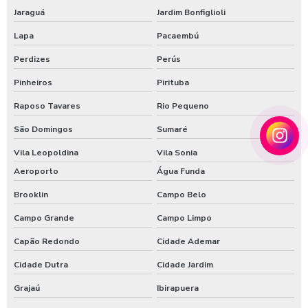
Jaraguá
Jardim Bonfiglioli
Porta automática de vidro para shopping center
Lapa
Pacaembú
Conserto de portas de vidro automáticas
Perdizes
Perús
Conserto de portas de vidro automáticas em sp
Pinheiros
Pirituba
Empresa de manutenção de portas automáticas
Raposo Tavares
Rio Pequeno
Empresa de reparo em portas automáticas
São Domingos
Sumaré
Instalação de portas automáticas em áreas comerciais
Vila Leopoldina
Vila Sonia
Instalação de portas automáticas residenciais
Aeroporto
Água Funda
Manutenção de portas automáticas em sp
Brooklin
Campo Belo
Campo Grande
Campo Limpo
Portas automáticas para projetos arquitetônicos
Capão Redondo
Cidade Ademar
Sistemas de portas automáticas para empresas
Cidade Dutra
Cidade Jardim
Soluções em instalação de portas automáticas
Grajaú
Ibirapuera