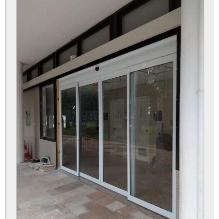
Porta automática de correr vidro
Porta automática de presença preço
Porta automática de vidro comercial
Porta automática para comércio
Porta automática para loja preço
Porta automática para shopping
Porta automática ppa
Porta automática ppa manual
Porta automática ppa preço
Porta automática telescópica
Porta automática vidro
Porta com sensor de presença
Porta com sensor de presença valor