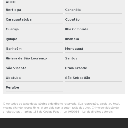
ABCD
Bertioga
Cananéia
Caraguatatuba
Cubatão
Guarujá
Ilha Comprida
Iguape
Ilhabela
Itanhaém
Mongaguá
Riviera de São Lourenço
Santos
São Vicente
Praia Grande
Ubatuba
São Sebastião
Peruíbe
O conteúdo do texto desta página é de direito reservado. Sua reprodução, parcial ou total,
mesmo citando nossos links, é proibida sem a autorização do autor. Crime de violação de
direito autoral – artigo 184 do Código Penal –
Lei 9610/98 - Lei de direitos autorais
.