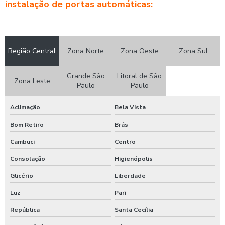
instalação de portas automáticas:
Assistência técnica e manutenção em portas automáticas de vidro
Assistência técnica e manutenção em portas automáticas residencial
Cancela automática ppa
Região Central
Zona Norte
Zona Oeste
Zona Sul
Motor para porta de vidro automática
Grande São
Litoral de São
Zona Leste
Paulo
Paulo
Porta antipânico
Porta antipânico 2 folhas
Aclimação
Bela Vista
Porta antipânico de vidro
Bom Retiro
Brás
Porta automática com sensor
Cambuci
Centro
Porta com fechamento automático
Consolação
Higienópolis
Glicério
Liberdade
Porta de vidro shopping
Luz
Pari
Porta de vidro telescópica
República
Santa Cecília
Porta hermética