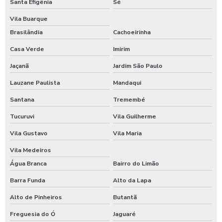
Santa Efigênia
Sé
Porta hermética batente
Vila Buarque
Porta hermética de correr
Brasilândia
Cachoeirinha
Porta telescópica
Casa Verde
Imirim
Porta telescópica de vidro
Jaçanã
Jardim São Paulo
Sensor para porta de vidro automática
Lauzane Paulista
Mandaqui
Porta automática de vidro para hospital
Santana
Tremembé
Porta automática de vidro para shopping
Tucuruvi
Vila Guilherme
Porta automática de vidro para lojas
Vila Gustavo
Vila Maria
Porta automática de vidro residencial
Vila Medeiros
Água Branca
Bairro do Limão
Porta automática de vidro para clinicas
Barra Funda
Alto da Lapa
Porta automática de vidro hospitalar
Alto de Pinheiros
Butantã
Porta automática de vidro para padaria
Freguesia do Ó
Jaguaré
Porta automática de vidro para condominio