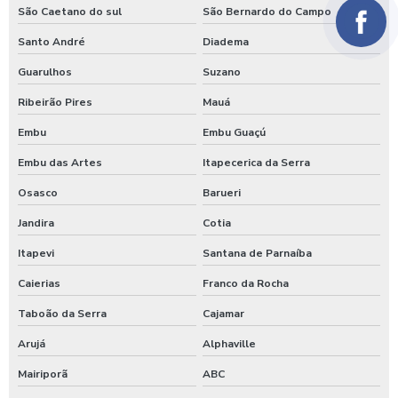
São Caetano do sul
São Bernardo do Campo
Santo André
Diadema
Guarulhos
Suzano
Ribeirão Pires
Mauá
Embu
Embu Guaçú
Embu das Artes
Itapecerica da Serra
Osasco
Barueri
Jandira
Cotia
Itapevi
Santana de Parnaíba
Caierias
Franco da Rocha
Taboão da Serra
Cajamar
Arujá
Alphaville
Mairiporã
ABC