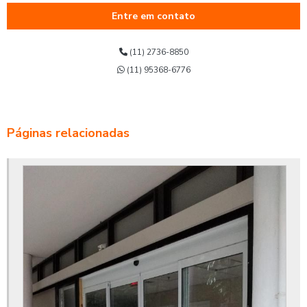
Entre em contato
Cancela eletrônica ppa preço
Comprar cancela automática
(11) 2736-8850
(11) 95368-6776
Conserto de porta automática
Conserto de porta de aço automática
Correia de porta automática pp
Páginas relacionadas
Correia para porta automática
Empresa de porta automática
Fabricantes de portas automáticas
Fornecedor de cancelas
Fornecedores de portas automáticas
Instalação de porta automática
Instalação de porta automática de vidro