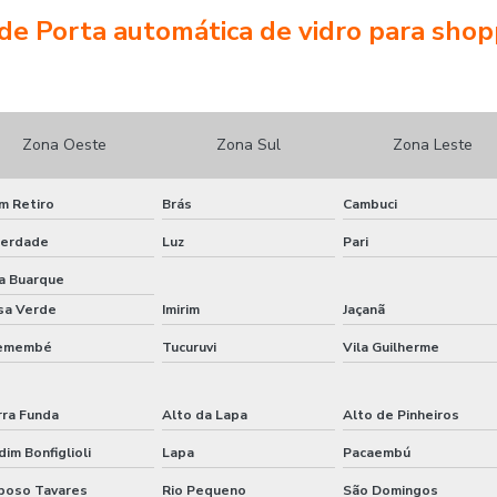
e Porta automática de vidro para shop
Zona Oeste
Zona Sul
Zona Leste
m Retiro
Brás
Cambuci
berdade
Luz
Pari
la Buarque
sa Verde
Imirim
Jaçanã
emembé
Tucuruvi
Vila Guilherme
rra Funda
Alto da Lapa
Alto de Pinheiros
dim Bonfiglioli
Lapa
Pacaembú
poso Tavares
Rio Pequeno
São Domingos