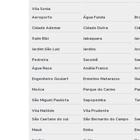
Vila Sonia
Aeroporto
Água Funda
Br
Cidade Ademar
Cidade Dutra
Ci
Itaim Bibi
Jabaquara
Ja
Jardim São Luiz
Jardins
Jo
Pedreira
Sacomã
Sa
Água Rasa
Anália Franco
Ar
Engenheiro Goulart
Ermelino Matarazzo
Gu
Moóca
Parque do Carmo
Pa
São Miguel Paulista
Sapopemba
Ta
Vila Matilde
Vila Prudente
São Caetano do sul
São Bernardo do Campo
Sa
Mauá
Embu
Em