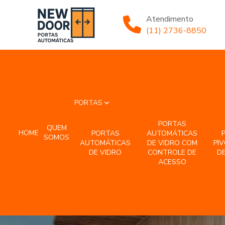
Atendimento
(11) 2736-8850
PORTAS
PORTAS
QUEM
HOME
PORTAS
AUTOMÁTICAS
SOMOS
AUTOMÁTICAS
DE VIDRO COM
PI
DE VIDRO
CONTROLE DE
DE
ACESSO