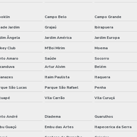
ooklin
Campo Belo
Campo Grande
dade Jardim
Grajaú
Ibirapuera
rdim Ângela
Jardim América
Jardim Europa
ckey Club
M'Boi Mirim
Moema
nto Amaro
Saúde
Socorro
icanduva
Artur Alvim
Belém
ianazes
Itaim Paulista
Itaquera
rque São Lucas
Parque São Rafael
Penha
tuapé
Vila Carrão
Vila Curuçá
nto André
Diadema
Guarulhos
bu Guaçú
Embu das Artes
Itapecerica da Serra