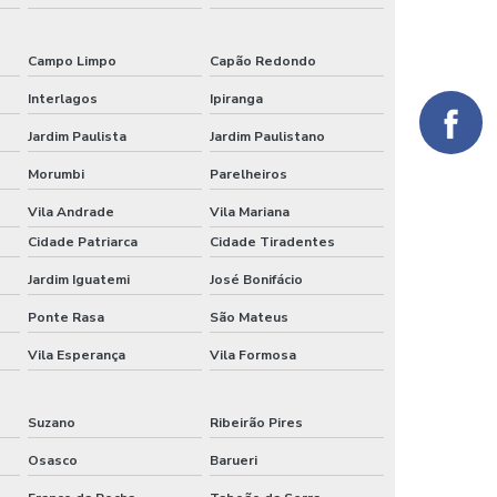
Porta de vidro automática
Campo Limpo
Capão Redondo
Porta de vidro automática com sensor
Interlagos
Ipiranga
Porta de vidro automática com sensor de presença
Jardim Paulista
Jardim Paulistano
Porta de vidro automática com sensor preço
Morumbi
Parelheiros
Porta de vidro automática preço
Vila Andrade
Vila Mariana
Cidade Patriarca
Cidade Tiradentes
Porta de vidro com sensor
Jardim Iguatemi
José Bonifácio
Porta de vidro com sensor de presença
Ponte Rasa
São Mateus
Porta de vidro de correr automática preço
Vila Esperança
Vila Formosa
Porta dupla pivotante de vidro temperado
Suzano
Ribeirão Pires
Porta eletronica de vidro
Osasco
Barueri
Portas automáticas