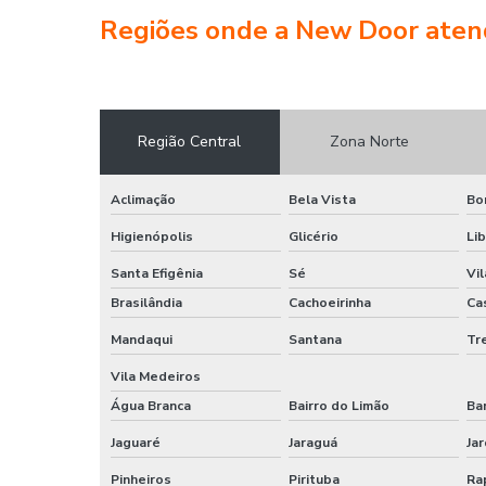
Regiões onde a New Door atend
Região Central
Zona Norte
Aclimação
Bela Vista
Bo
Higienópolis
Glicério
Li
Santa Efigênia
Sé
Vi
Brasilândia
Cachoeirinha
Ca
Mandaqui
Santana
Tr
Vila Medeiros
Água Branca
Bairro do Limão
Ba
Jaguaré
Jaraguá
Jar
Pinheiros
Pirituba
Ra