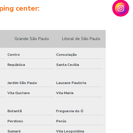
Porta automática para comércio
ping center:
Porta automática para loja preço
Porta automática para shopping
Grande São Paulo
Litoral de São Paulo
Porta automática ppa
Porta automática ppa manual
Centro
Consolação
Porta automática ppa preço
República
Santa Cecília
Porta automática telescópica
Jardim São Paulo
Lauzane Paulista
Porta automática vidro
Vila Gustavo
Vila Maria
Porta com sensor de presença
Butantã
Freguesia do Ó
Porta com sensor de presença valor
Perdizes
Perús
Porta de correr automática ppa
Sumaré
Vila Leopoldina