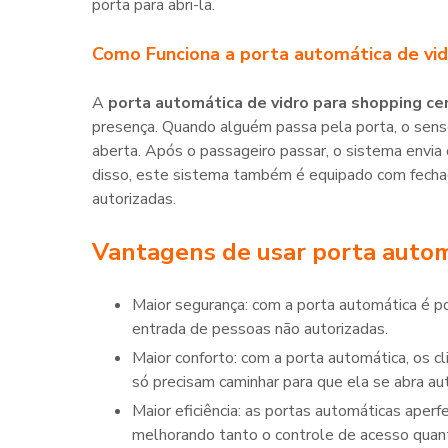
porta para abri-la.
Como Funciona a
porta automática de vid
A
porta automática de vidro para shopping ce
presença. Quando alguém passa pela porta, o senso
aberta. Após o passageiro passar, o sistema envia
disso, este sistema também é equipado com fechad
autorizadas.
Vantagens de usar
porta autom
Maior segurança: com a porta automática é possível controlar quem entra e sai do shopping, evitando a
entrada de pessoas não autorizadas.
Maior conforto: com a porta automática, os clientes/passageiros não precisam tocar na porta para abri-la e
só precisam caminhar para que ela se abra a
Maior eficiência: as portas automáticas aperfeiçoam a administração dos fluxos de entrada e saída,
melhorando tanto o controle de acesso quanto