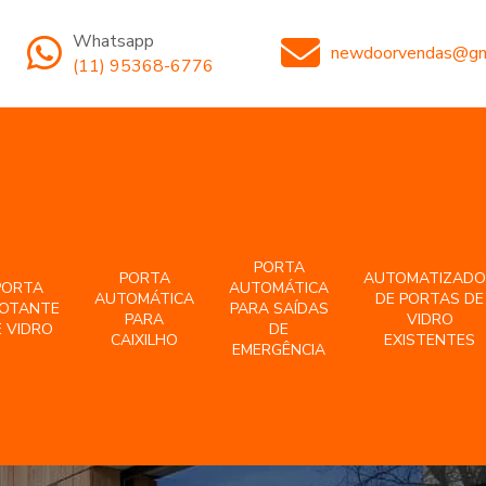
Whatsapp
newdoorvendas@gm
(11) 95368-6776
PORTA
PORTA
AUTOMATIZADO
PORTA
AUTOMÁTICA
AUTOMÁTICA
DE PORTAS DE
VOTANTE
PARA SAÍDAS
PARA
VIDRO
 VIDRO
DE
CAIXILHO
EXISTENTES
EMERGÊNCIA