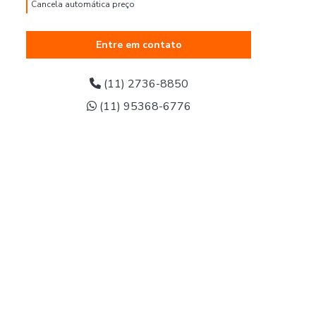
Cancela automática preço
Cancela automática valor
Entre em contato
Cancela eletrônica
(11) 2736-8850
Cancela eletrônica para condomínio
(11) 95368-6776
Cancela eletrônica para portaria
Cancela eletrônica ppa preço
Comprar cancela automática
Conserto de porta automática
Conserto de porta de aço automática
Correia de porta automática pp
Correia para porta automática