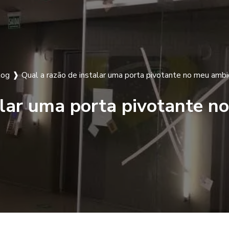
log
❱
Qual a razão de instalar uma porta pivotante no meu amb
alar uma porta pivotante 