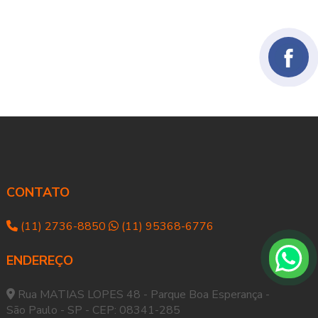
CONTATO
(11) 2736-8850
(11) 95368-6776
ENDEREÇO
Rua MATIAS LOPES 48 - Parque Boa Esperança -
São Paulo - SP - CEP: 08341-285