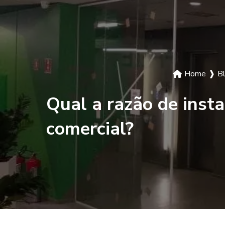
Home
❱
B
Qual a razão de inst
comercial?