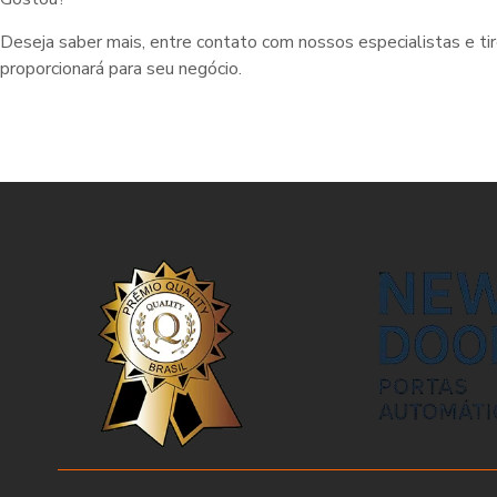
Deseja saber mais, entre contato com nossos especialistas e ti
proporcionará para seu negócio.