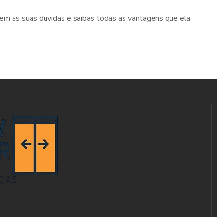
rem as suas dúvidas e saibas todas as vantagens que ela