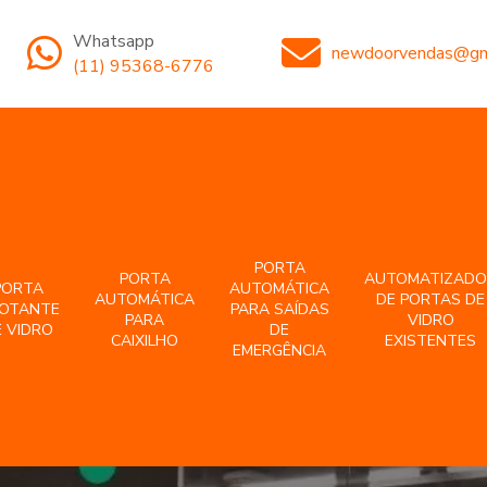
Whatsapp
newdoorvendas@gm
(11) 95368-6776
PORTA
PORTA
AUTOMATIZADO
PORTA
AUTOMÁTICA
AUTOMÁTICA
DE PORTAS DE
VOTANTE
PARA SAÍDAS
PARA
VIDRO
 VIDRO
DE
CAIXILHO
EXISTENTES
EMERGÊNCIA